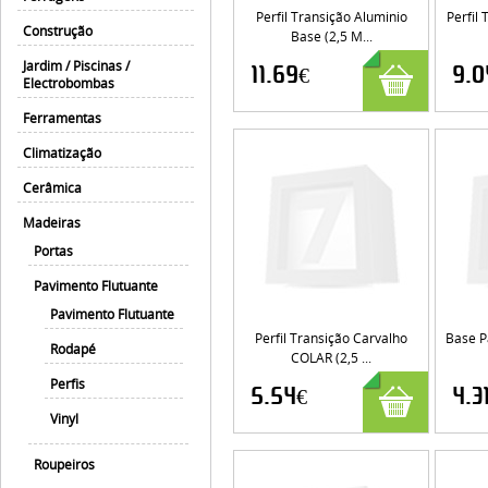
Perfil Transição Aluminio
Perfil
Construção
Base (2,5 M...
Jardim / Piscinas /
11.69€
9.0
Electrobombas
Ferramentas
Climatização
Cerâmica
Madeiras
Portas
Pavimento Flutuante
Pavimento Flutuante
Perfil Transição Carvalho
Base Pa
Rodapé
COLAR (2,5 ...
Perfis
5.54€
4.3
Vinyl
Roupeiros