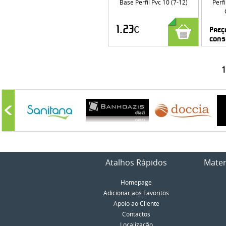
Base Perfil Pvc 10 (7-12)
Perf
1.23€
Preç
cons
1
Atalhos Rápidos
Mater
Homepage
Adicionar aos Favoritos
Apoio ao Cliente
Contactos
Localização