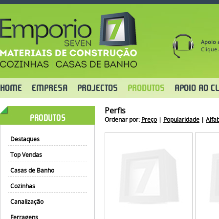
Apoio a
Clique 
HOME
EMPRESA
PROJECTOS
PRODUTOS
APOIO AO CL
Perfis
PRODUTOS
Ordenar por:
Preço
|
Popularidade
|
Alfa
Destaques
Top Vendas
Casas de Banho
Cozinhas
Canalização
Ferragens