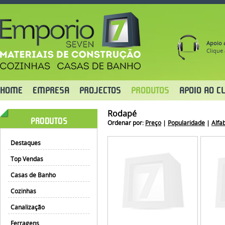
Apoio a
Clique 
HOME
EMPRESA
PROJECTOS
PRODUTOS
APOIO AO CL
Rodapé
PRODUTOS
Ordenar por:
Preço
|
Popularidade
|
Alfa
Destaques
Top Vendas
Casas de Banho
Cozinhas
Canalização
Ferragens