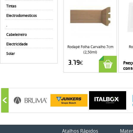
Tintas
Electrodomesticos
.
Cabeleireiro
Electricidade
Rodapé Folha Carvalho 7cm
Ro
(2,50ml)
Solar
3.79€
Preç
cons
Atalhos Rápidos
Mater