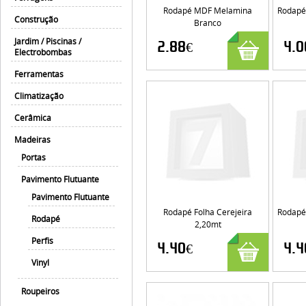
Rodapé MDF Melamina
Rodapé
Construção
Branco
Jardim / Piscinas /
2.88€
4.0
Electrobombas
Ferramentas
Climatização
Cerâmica
Madeiras
Portas
Pavimento Flutuante
Pavimento Flutuante
Rodapé Folha Cerejeira
Rodapé
Rodapé
2,20mt
Perfis
4.40€
4.4
Vinyl
Roupeiros