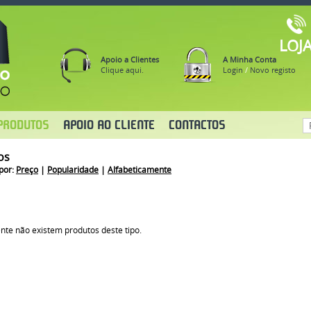
LOJ
Apoio a Clientes
A Minha Conta
Clique aqui.
Login
/
Novo registo
PRODUTOS
APOIO AO CLIENTE
CONTACTOS
os
por:
Preço
|
Popularidade
|
Alfabeticamente
nte não existem produtos deste tipo.