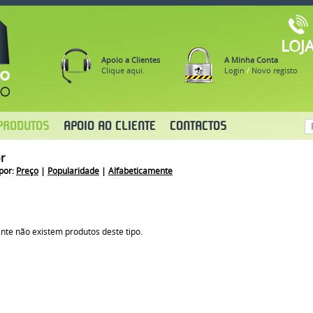
LOJ
Apoio a Clientes
A Minha Conta
Clique aqui.
Login
/
Novo registo
PRODUTOS
APOIO AO CLIENTE
CONTACTOS
or
por:
Preço
|
Popularidade
|
Alfabeticamente
nte não existem produtos deste tipo.