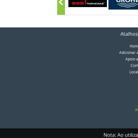
Atalhos
Hom
Adicionar 
Apoio a
Con
Loca
W
Nota: Ao utiliz