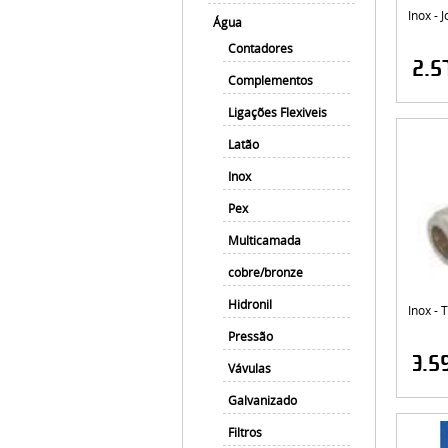
Inox - 
Água
Contadores
2.5
Complementos
Ligações Flexiveis
Latão
Inox
Pex
Multicamada
cobre/bronze
Hidronil
Inox -
Pressão
3.5
Vávulas
Galvanizado
Filtros