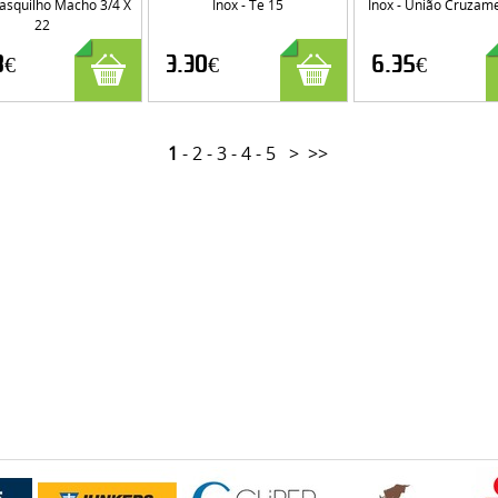
Casquilho Macho 3/4 X
Inox - Te 15
Inox - União Cruzam
22
8€
3.30€
6.35€
1
-
2
-
3
-
4
-
5
>
>>