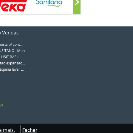
p Vendas
porta p/ cont...
SITANO - Mon...
SIT BASIL - ...
fão expansão...
quina lavar ...
o7
a mais.
Fechar