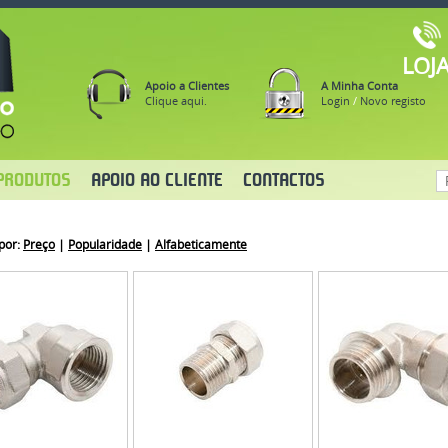
LOJ
Apoio a Clientes
A Minha Conta
Clique aqui.
Login
/
Novo registo
PRODUTOS
APOIO AO CLIENTE
CONTACTOS
por:
Preço
|
Popularidade
|
Alfabeticamente