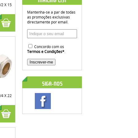
MAILING LIST
/2 X 15
Mantenha-se a par de todas
as promoções exclusivas
directamente por email.
Concordo com os
Termos e Condições
*
.
SIGA-NOS
/4 X 22