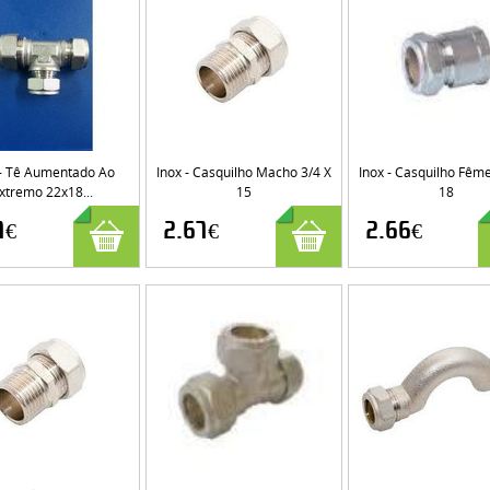
 - Tê Aumentado Ao
Inox - Casquilho Macho 3/4 X
Inox - Casquilho Fême
xtremo 22x18...
15
18
7€
2.67€
2.66€