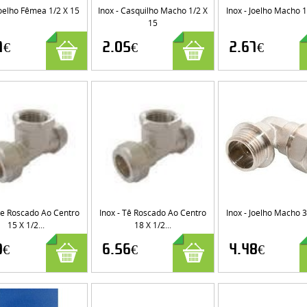
Joelho Fêmea 1/2 X 15
Inox - Casquilho Macho 1/2 X
Inox - Joelho Macho 1
15
7€
2.05€
2.67€
 Te Roscado Ao Centro
Inox - Tê Roscado Ao Centro
Inox - Joelho Macho 3
15 X 1/2...
18 X 1/2...
9€
6.56€
4.48€