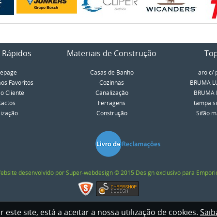
 Rápidos
Materiais de Construção
To
epage
Casas de Banho
aro c/ 
aos Favoritos
Cozinhas
BRUMA LU
o Cliente
Canalização
BRUMA LU
tactos
Ferragens
tampa si
lização
Construção
Sifão má
ebsite desenvolvido por Super-webdesign © 2015 Design exclusivo para Empori
ar este site, está a aceitar a nossa utilização de cookies.
Saib