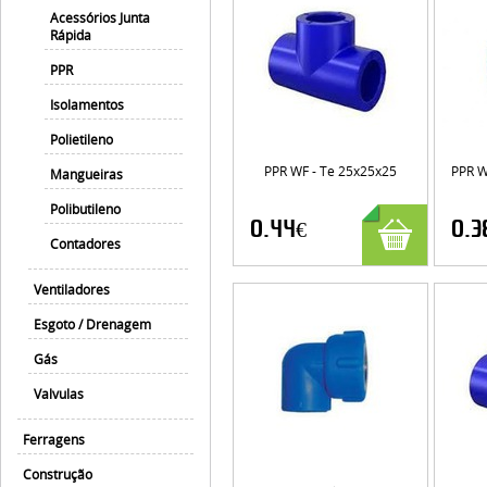
Acessórios Junta
Rápida
PPR
Isolamentos
Polietileno
PPR WF - Te 25x25x25
PPR W
Mangueiras
Polibutileno
0.44€
0.3
Contadores
Ventiladores
Esgoto / Drenagem
Gás
Valvulas
Ferragens
Construção