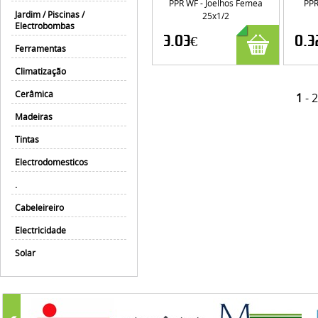
PPR WF - Joelhos Femea
PPR
Jardim / Piscinas /
25x1/2
Electrobombas
3.03€
0.3
Ferramentas
Climatização
Cerâmica
1
-
2
Madeiras
Tintas
Electrodomesticos
.
Cabeleireiro
Electricidade
Solar