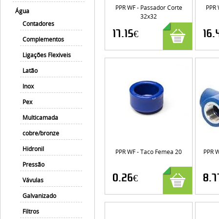
PPR WF - Passador Corte
PPR 
Água
32x32
Contadores
17.15€
16.
Complementos
Ligações Flexiveis
Latão
Inox
Pex
Multicamada
cobre/bronze
Hidronil
PPR WF - Taco Femea 20
PPR W
Pressão
0.26€
8.7
Vávulas
Galvanizado
Filtros