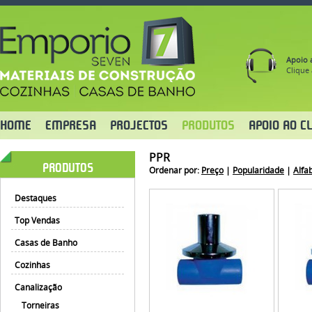
Apoio a
Clique 
HOME
EMPRESA
PROJECTOS
PRODUTOS
APOIO AO CL
PPR
PRODUTOS
Ordenar por:
Preço
|
Popularidade
|
Alfa
Destaques
Top Vendas
Casas de Banho
Cozinhas
Canalização
Torneiras