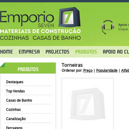
Apoio a
Clique 
HOME
EMPRESA
PROJECTOS
PRODUTOS
APOIO AO CL
Torneiras
PRODUTOS
Ordenar por:
Preço
|
Popularidade
|
Alfa
Destaques
Top Vendas
Casas de Banho
Cozinhas
Canalização
Ferragens