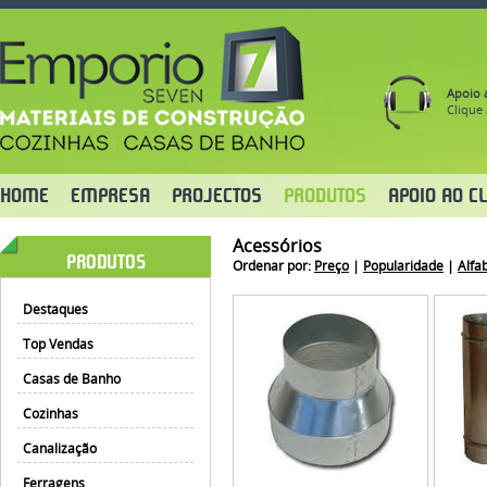
Apoio a
Clique 
HOME
EMPRESA
PROJECTOS
PRODUTOS
APOIO AO CL
Acessórios
PRODUTOS
Ordenar por:
Preço
|
Popularidade
|
Alfa
Destaques
Top Vendas
Casas de Banho
Cozinhas
Canalização
Ferragens