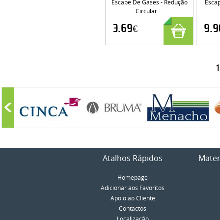
Escape De Gases - Redução
Escap
Circular ...
3.69€
9.9
1
Atalhos Rápidos
Mater
Homepage
Adicionar aos Favoritos
Apoio ao Cliente
Contactos
Localização