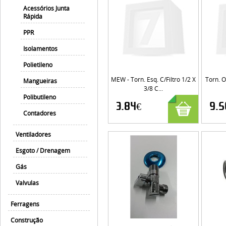
Acessórios Junta
Rápida
PPR
Isolamentos
Polietileno
MEW - Torn. Esq. C/filtro 1/2 X
Torn. O
Mangueiras
3/8 C...
Polibutileno
3.84€
9.5
Contadores
Ventiladores
Esgoto / Drenagem
Gás
Valvulas
Ferragens
Construção