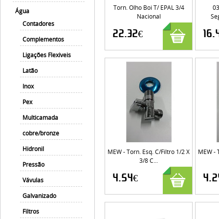
Torn. Olho Boi T/ EPAL 3/4
03
Água
Nacional
Se
Contadores
22.32€
16.
Complementos
Ligações Flexiveis
Latão
Inox
Pex
Multicamada
cobre/bronze
Hidronil
MEW - Torn. Esq. C/filtro 1/2 X
MEW - T
3/8 C...
Pressão
4.54€
4.2
Vávulas
Galvanizado
Filtros