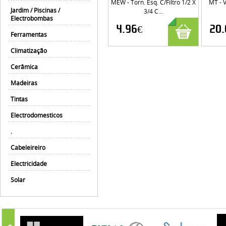
MEW - Torn. Esq. C/filtro 1/2 X
MT - V
Jardim / Piscinas /
3/4 C...
Electrobombas
4.96€
20.
Ferramentas
Climatização
Cerâmica
Madeiras
Tintas
Electrodomesticos
.
Cabeleireiro
Electricidade
Solar