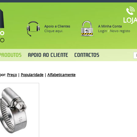
LOJ
Apoio a Clientes
A Minha Conta
Clique aqui.
Login
/
Novo registo
PRODUTOS
APOIO AO CLIENTE
CONTACTOS
por:
Preço
|
Popularidade
|
Alfabeticamente