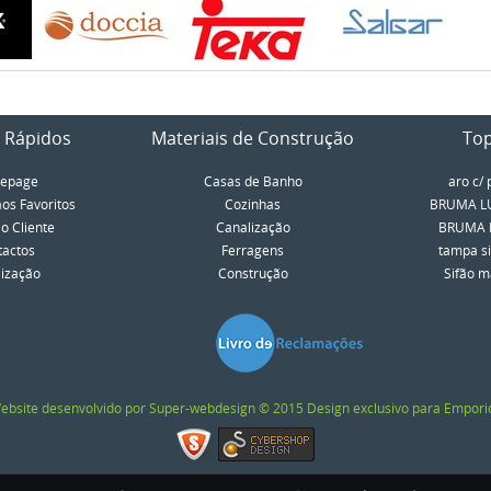
 Rápidos
Materiais de Construção
To
epage
Casas de Banho
aro c/ 
aos Favoritos
Cozinhas
BRUMA LU
o Cliente
Canalização
BRUMA LU
tactos
Ferragens
tampa si
lização
Construção
Sifão má
ebsite desenvolvido por Super-webdesign © 2015 Design exclusivo para Empori