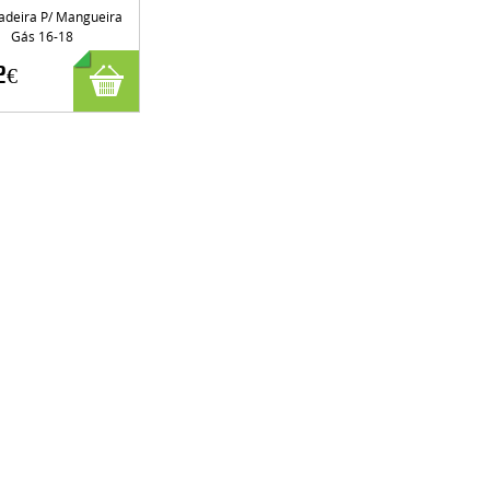
adeira P/ Mangueira
Gás 16-18
2€