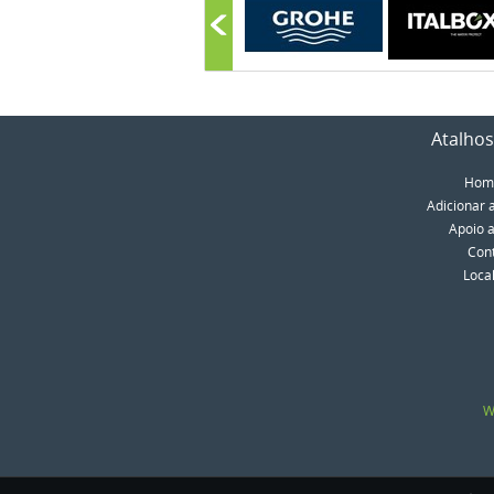
Atalhos
Hom
Adicionar 
Apoio a
Con
Loca
W