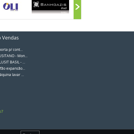
p Vendas
porta p/ cont...
SITANO - Mon...
SIT BASIL - ...
fão expansão...
quina lavar ...
o7