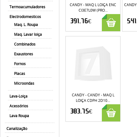
CANDY - MAQ L LOIÇA ENC
CANDY 
Termoacumuladores
CI3E7L0W (PRO...
Electrodomesticos
391.76€
541
Maq. L. Roupa
Maq. Lavar loiça
Combinados
Exaustores
Fornos
Placas
Microondas
CANDY - CANDY - MAQ L
Lava-Loiça
LOIÇA CDPH 2D10...
Acessórios
383.75€
Lava Roupa
Canalização