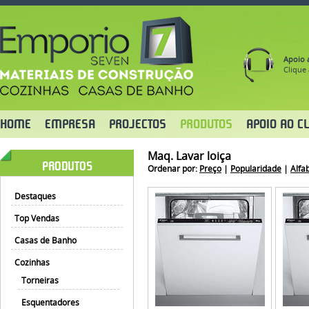
Apoio a
Clique 
HOME
EMPRESA
PROJECTOS
PRODUTOS
APOIO AO CL
Maq. Lavar loiça
PRODUTOS
Ordenar por:
Preço
|
Popularidade
|
Alfa
Destaques
Top Vendas
Casas de Banho
Cozinhas
Torneiras
Esquentadores