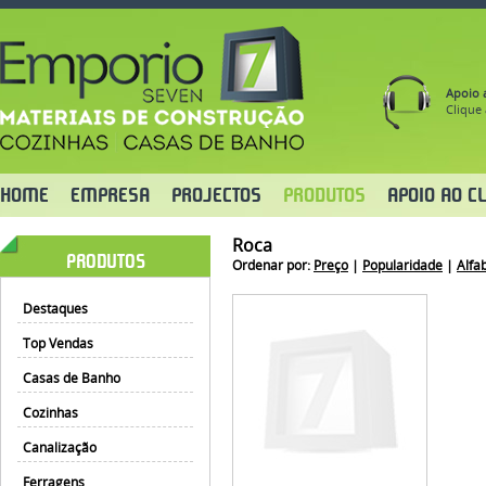
Apoio a
Clique 
HOME
EMPRESA
PROJECTOS
PRODUTOS
APOIO AO CL
Roca
PRODUTOS
Ordenar por:
Preço
|
Popularidade
|
Alfa
Destaques
Top Vendas
Casas de Banho
Cozinhas
Canalização
Ferragens