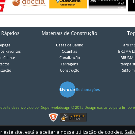
 Rápidos
Materiais de Construção
To
epage
Casas de Banho
aro c/ 
aos Favoritos
Cozinhas
BRUMA LU
o Cliente
Canalização
BRUMA LU
tactos
Ferragens
tampa si
lização
Construção
Sifão má
ebsite desenvolvido por Super-webdesign © 2015 Design exclusivo para Empori
ar este site, está a aceitar a nossa utilização de cookies.
Saib