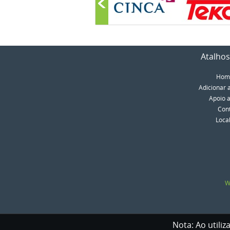
Atalhos
Hom
Adicionar 
Apoio a
Con
Loca
W
Nota: Ao utiliz