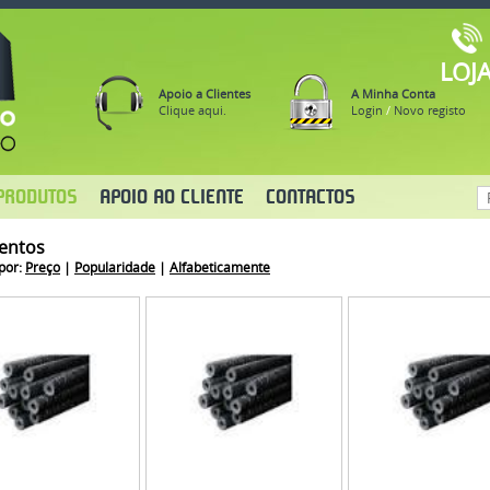
LOJ
Apoio a Clientes
A Minha Conta
Clique aqui.
Login
/
Novo registo
PRODUTOS
APOIO AO CLIENTE
CONTACTOS
entos
por:
Preço
|
Popularidade
|
Alfabeticamente