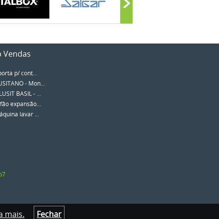
p Vendas
porta p/ cont...
SITANO - Mon...
SIT BASIL - ...
fão expansão...
quina lavar ...
o7
a mais.
Fechar