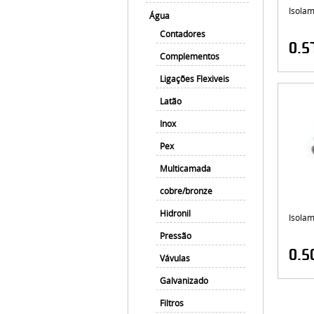
Isolam
Água
Contadores
0.5
Complementos
Ligações Flexiveis
Latão
Inox
Pex
Multicamada
cobre/bronze
Hidronil
Isolam
Pressão
0.5
Vávulas
Galvanizado
Filtros