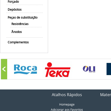
Forçado
Depósitos
Peças de substituição
Resistências
Ãnodos
Complementos
Atalhos Rápidos
Mater
Homepage
Adicionar aos Favoritos