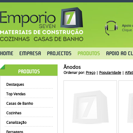
Apoio a
Clique 
HOME
EMPRESA
PROJECTOS
PRODUTOS
APOIO AO CL
Ãnodos
PRODUTOS
Ordenar por:
Preço
|
Popularidade
|
Alfa
Destaques
Top Vendas
Casas de Banho
Cozinhas
Canalização
Ferragens