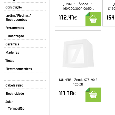
JUNKERS - Ânodo SK
J
Construção
160/200/300/400/50...
S160
Jardim / Piscinas /
172.47€
154
Electrobombas
Ferramentas
Climatização
Cerâmica
Madeiras
Tintas
Electrodomesticos
.
JUNKERS - Ãnodo S75, 90 E
120 ZB
Cabeleireiro
117.78€
Electricidade
Solar
Termosifão