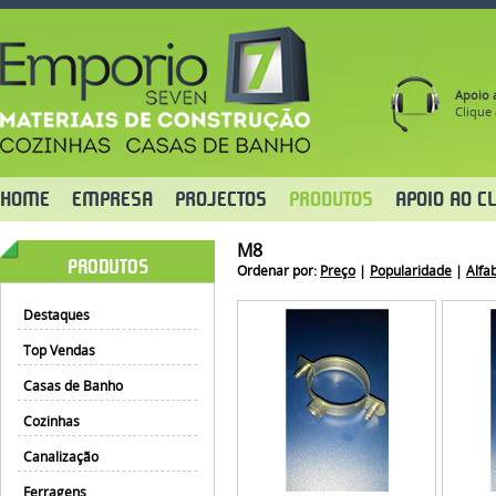
Apoio a
Clique 
HOME
EMPRESA
PROJECTOS
PRODUTOS
APOIO AO CL
M8
PRODUTOS
Ordenar por:
Preço
|
Popularidade
|
Alfa
Destaques
Top Vendas
Casas de Banho
Cozinhas
Canalização
Ferragens