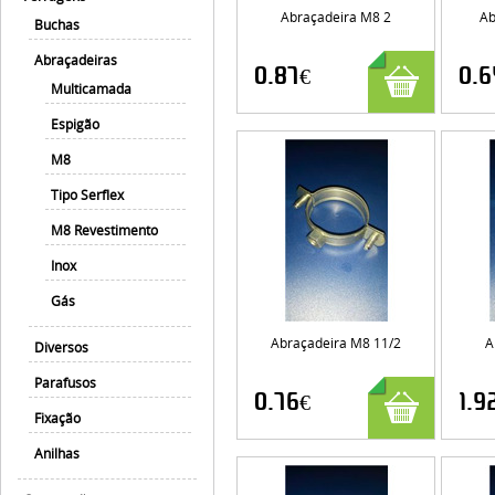
Abraçadeira M8 2
Ab
Buchas
Abraçadeiras
0.87€
0.6
Multicamada
Espigão
M8
Tipo Serflex
M8 Revestimento
Inox
Gás
Abraçadeira M8 11/2
A
Diversos
Parafusos
0.76€
1.9
Fixação
Anilhas