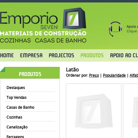
Apoio a
Clique 
HOME
EMPRESA
PROJECTOS
PRODUTOS
APOIO AO CL
Latão
PRODUTOS
Ordenar por:
Preço
|
Popularidade
|
Alfa
Destaques
Top Vendas
Casas de Banho
Cozinhas
Canalização
Ferragens