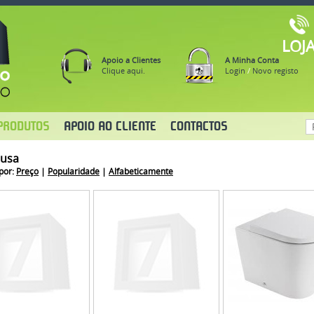
LOJ
Apoio a Clientes
A Minha Conta
Clique aqui.
Login
/
Novo registo
PRODUTOS
APOIO AO CLIENTE
CONTACTOS
dusa
por:
Preço
|
Popularidade
|
Alfabeticamente