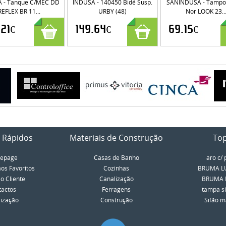
 - Tanque C/MEC DD
INDUSA - 140450 Bidé Susp.
SANINDUSA - Tampo 
REFLEX BR 11...
URBY (48)
Nor LOOK 23..
.21€
149.64€
69.15€
 Rápidos
Materiais de Construção
To
epage
Casas de Banho
aro c/ 
aos Favoritos
Cozinhas
BRUMA LU
o Cliente
Canalização
BRUMA LU
tactos
Ferragens
tampa si
lização
Construção
Sifão má