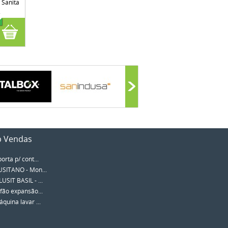
Sanita
.
p Vendas
porta p/ cont...
SITANO - Mon...
SIT BASIL - ...
fão expansão...
quina lavar ...