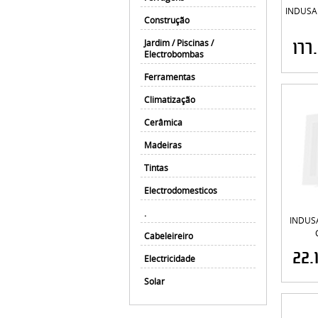
INDUSA 
Construção
Jardim / Piscinas /
177
Electrobombas
Ferramentas
Climatização
Cerâmica
Madeiras
Tintas
Electrodomesticos
.
INDUSA
Cabeleireiro
22.
Electricidade
Solar