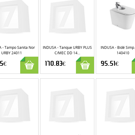
 - Tampo Sanita Nor
INDUSA - Tanque URBY PLUS
INDUSA - Bidé Simp
URBY 24011
C/MEC DD 14...
140410
35€
170.83€
95.51€