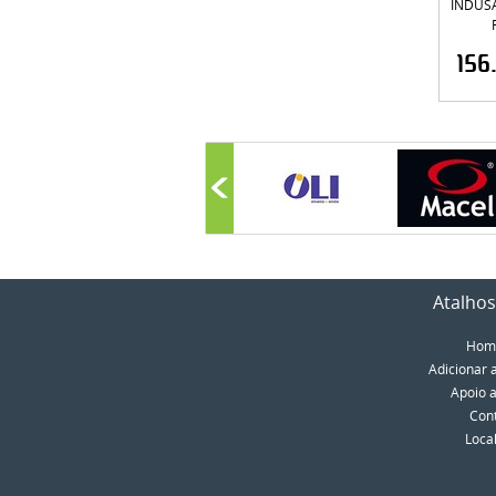
INDUSA
156
Atalhos
Hom
Adicionar 
Apoio a
Con
Loca