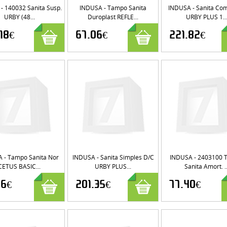
- 140032 Sanita Susp.
INDUSA - Tampo Sanita
INDUSA - Sanita Com
URBY (48...
Duroplast REFLE...
URBY PLUS 1..
.18€
67.06€
221.82€
 - Tampo Sanita Nor
INDUSA - Sanita Simples D/C
INDUSA - 2403100 
CETUS BASIC...
URBY PLUS...
Sanita Amort. ..
16€
201.35€
77.40€