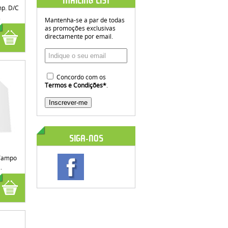
MAILING LIST
p. D/C
.
Mantenha-se a par de todas
as promoções exclusivas
directamente por email.
Concordo com os
Termos e Condições
*
.
SIGA-NOS
Tampo
.