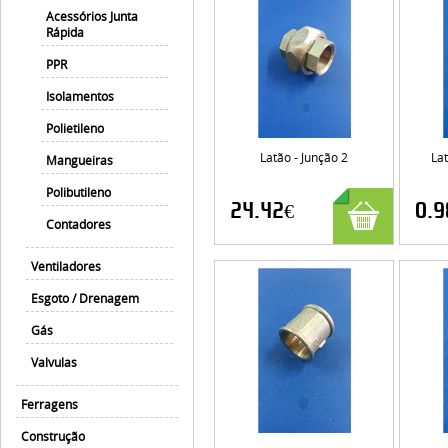
Acessórios Junta
Rápida
PPR
Isolamentos
Polietileno
Latão - Junção 2
Lat
Mangueiras
Polibutileno
24.42€
0.9
Contadores
Ventiladores
Esgoto / Drenagem
Gás
Valvulas
Ferragens
Construção