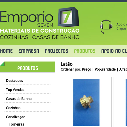
Apoio a
Clique 
HOME
EMPRESA
PROJECTOS
PRODUTOS
APOIO AO CL
Latão
PRODUTOS
Ordenar por:
Preço
|
Popularidade
|
Alfa
Destaques
Top Vendas
Casas de Banho
Cozinhas
Canalização
Torneiras