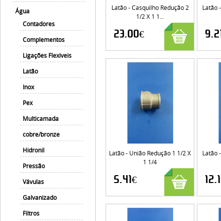
Latão - Casquilho Redução 2
Latão 
Água
1/2 X 1 1...
Contadores
23.00€
9.2
Complementos
Ligações Flexiveis
Latão
Inox
Pex
Multicamada
cobre/bronze
Hidronil
Latão - União Redução 1 1/2 X
Latão 
1 1/4
Pressão
5.41€
12.
Vávulas
Galvanizado
Filtros