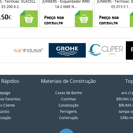
S - Termoac. ELACELL
JUNKERS - Esquentador WRD
JUNKERS - Termoac. 
ES 200 6 2...
14-2 KME N ...
ES 015 5 1...
.50€
Preço sob
Preço sob
consulta
consulta
 Rápidos
Materiais de Construção
To
epage
Casas de Banho
aro c/ 
aos Favoritos
Cozinhas
BRUMA LU
o Cliente
Canalização
BRUMA LU
tactos
Ferragens
tampa si
lização
Construção
Sifão má