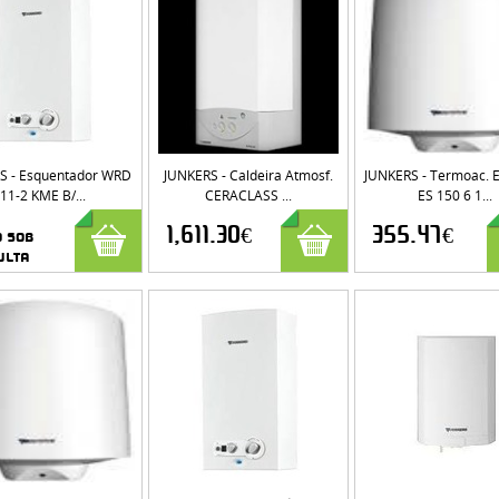
S - Esquentador WRD
JUNKERS - Caldeira Atmosf.
JUNKERS - Termoac. 
11-2 KME B/...
CERACLASS ...
ES 150 6 1...
1,611.30€
355.47€
o sob
ulta