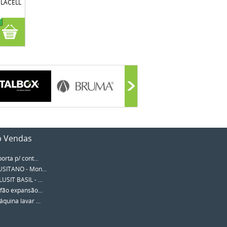
ELACELL
p Vendas
porta p/ cont...
SITANO - Mon...
SIT BASIL - ...
fão expansão...
quina lavar ...