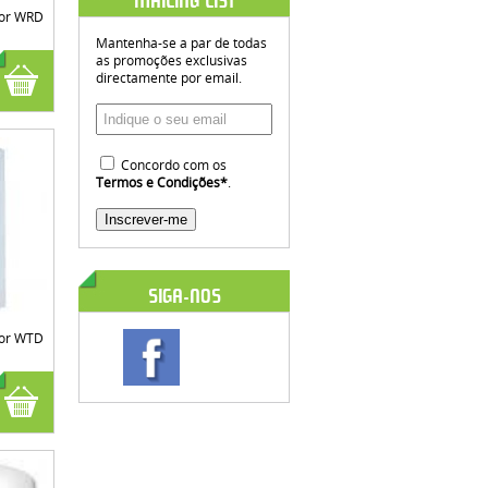
MAILING LIST
dor WRD
Mantenha-se a par de todas
as promoções exclusivas
directamente por email.
Concordo com os
Termos e Condições
*
.
SIGA-NOS
dor WTD