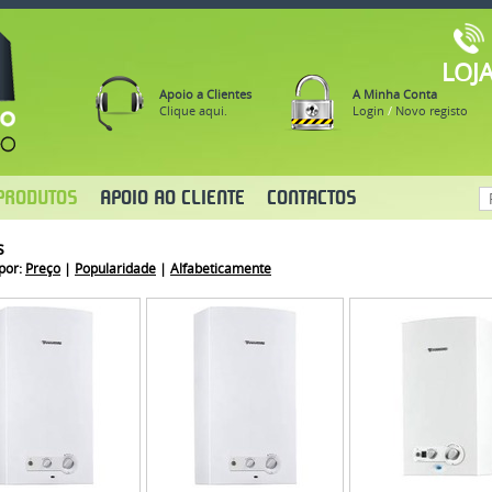
LOJ
Apoio a Clientes
A Minha Conta
Clique aqui.
Login
/
Novo registo
PRODUTOS
APOIO AO CLIENTE
CONTACTOS
s
por:
Preço
|
Popularidade
|
Alfabeticamente