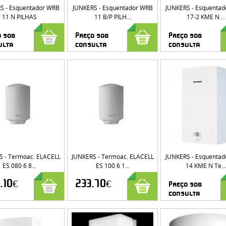
S - Esquentador WRB
JUNKERS - Esquentador WRB
JUNKERS - Esquenta
11 N PILHAS
11 B/P PILH...
17-2 KME N ...
o sob
Preço sob
Preço sob
ulta
consulta
consulta
S - Termoac. ELACELL
JUNKERS - Termoac. ELACELL
JUNKERS - Esquenta
ES 080 6 8...
ES 100 6 1...
14 KME N Te...
.10€
233.70€
Preço sob
consulta