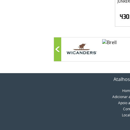
JUNKER
430
Atalhos
Hom
Adicionar 
Apoio a
Con
Loca