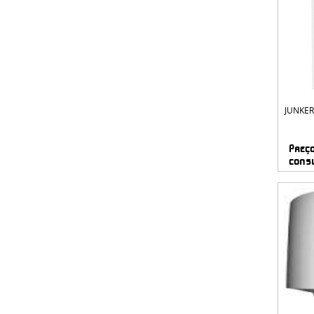
JUNKER
Preç
cons