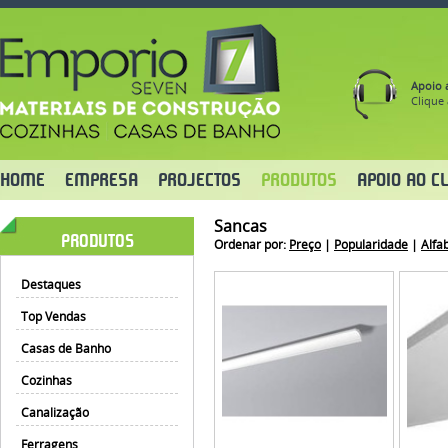
Apoio a
Clique 
HOME
EMPRESA
PROJECTOS
PRODUTOS
APOIO AO CL
Sancas
PRODUTOS
Ordenar por:
Preço
|
Popularidade
|
Alfa
Destaques
Top Vendas
Casas de Banho
Cozinhas
Canalização
Ferragens