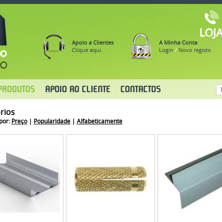
LOJ
Apoio a Clientes
A Minha Conta
Clique aqui.
Login
/
Novo registo
PRODUTOS
APOIO AO CLIENTE
CONTACTOS
rios
por:
Preço
|
Popularidade
|
Alfabeticamente