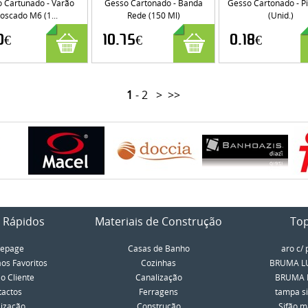
 Cartunado - Varão
Gesso Cartonado - Banda
Gesso Cartonado - P
oscado M6 (1...
Rede (150 Ml)
(Unid.)
0€
10.75€
0.18€
1
-
2
>
>>
 Rápidos
Materiais de Construção
To
epage
Casas de Banho
aro c/ 
aos Favoritos
Cozinhas
BRUMA LU
o Cliente
Canalização
BRUMA LU
tactos
Ferragens
tampa si
lização
Construção
Sifão má