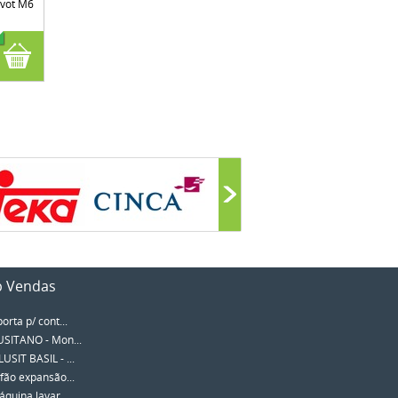
ivot M6
p Vendas
porta p/ cont...
SITANO - Mon...
SIT BASIL - ...
fão expansão...
quina lavar ...