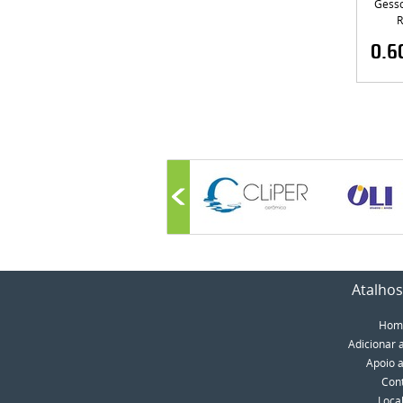
Gesso
R
0.6
Atalhos
Hom
Adicionar 
Apoio a
Con
Loca