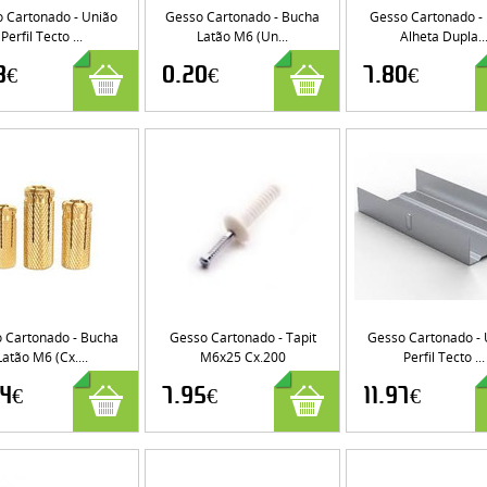
 Cartonado - União
Gesso Cartonado - Bucha
Gesso Cartonado - P
Perfil Tecto ...
Latão M6 (Un...
Alheta Dupla..
8€
0.20€
7.80€
 Cartonado - Bucha
Gesso Cartonado - Tapit
Gesso Cartonado - 
Latão M6 (cx....
M6x25 Cx.200
Perfil Tecto ...
44€
7.95€
11.97€