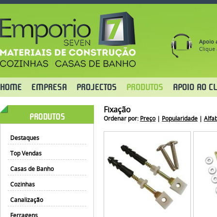
Apoio a
Clique 
HOME
EMPRESA
PROJECTOS
PRODUTOS
APOIO AO CL
Fixação
PRODUTOS
Ordenar por:
Preço
|
Popularidade
|
Alfa
Destaques
Top Vendas
Casas de Banho
Cozinhas
Canalização
Ferragens