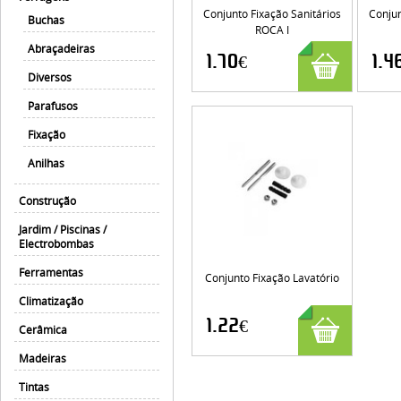
Conjunto Fixação Sanitários
Conjun
Buchas
ROCA I
Abraçadeiras
1.70€
1.4
Diversos
Parafusos
Fixação
Anilhas
Construção
Jardim / Piscinas /
Electrobombas
Ferramentas
Conjunto Fixação Lavatório
Climatização
1.22€
Cerâmica
Madeiras
Tintas