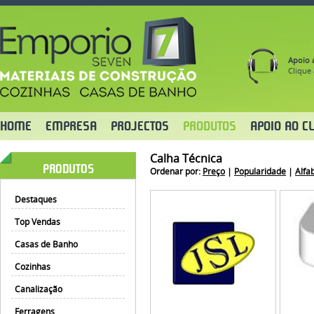
Apoio a
Clique 
HOME
EMPRESA
PROJECTOS
PRODUTOS
APOIO AO CL
Calha Técnica
PRODUTOS
Ordenar por:
Preço
|
Popularidade
|
Alfa
Destaques
Top Vendas
Casas de Banho
Cozinhas
Canalização
Ferragens