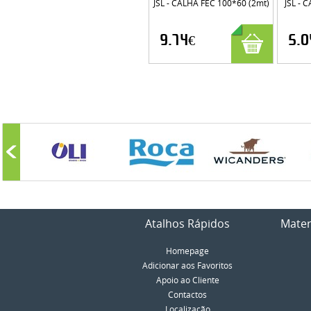
JSL - CALHA FEC 100*60 (2mt)
JSL - 
9.74€
5.0
Atalhos Rápidos
Mater
Homepage
Adicionar aos Favoritos
Apoio ao Cliente
Contactos
Localização