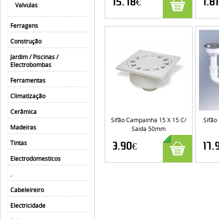
15.78€
1.8
Valvulas
Ferragens
Construção
Jardim / Piscinas /
Electrobombas
Ferramentas
Climatização
Cerâmica
Sifão Campainha 15 X 15 C/
Sifão
Madeiras
Saida 50mm
Tintas
3.90€
17.
Electrodomesticos
.
Cabeleireiro
Electricidade