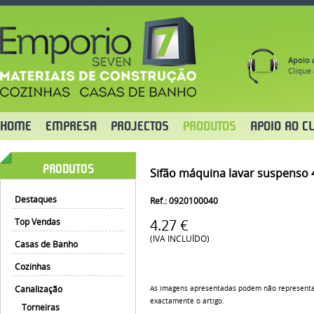
Apoio a
Clique 
HOME
EMPRESA
PROJECTOS
PRODUTOS
APOIO AO CL
PRODUTOS
Sifão máquina lavar suspenso 
Destaques
Ref.: 0920100040
Top Vendas
4.27 €
(IVA INCLUÍDO)
Casas de Banho
Cozinhas
Canalização
As imagens apresentadas podem não represent
exactamente o artigo.
Torneiras