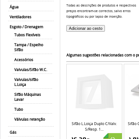
Todas as descrições de produtos e respectivos
Água
preços encontram-se correctos, salvo erros
Ventiladores
tipográficos ou por lapso de inserção.
Esgoto / Drenagem
Tubos Flexíveis
Tampa / Espelho
Sifão
Algumas sugestões relacionadas com o pro
Acessórios
Valvulas/Sifão W.C.
Valvulas/sifão
L.Loiça
Sifão Máquinas
Lavar
Tubo
Válvulas retenção
Sifão L.loiça Duplo C/valv.
Sifão 
S/resp. 1...
Gás